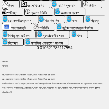
অনুসন্ধান
টুলস
ওয়েব ডিরেক্টরি
আইপি লুকআপ
উইকি
পরিবহন
লুকানো উইকি
অন্যান্য প্রকল্প
বিনামূল্যে
ডেভেলপার/অ্যাপস
বিজ্ঞাপন দিন
কাজ
প্রবন্ধ
ইমেইল
/
আলোচ্যসূচি
পরিচিতি
কন্টেন্ট ম্যানেজমেন্ট সিস্টেম
ওয়েবমেইল
বিনামূল্যে আইকন
ব্যবহারকারীর ধরন
খবর
বিনোদন
সামাজিক যোগাযোগ মাধ্যম
বিশ্লেষণ
0.010621786117554
ওয়েবশপ
স্বাগতম!
স্বাগতম!
ডেভেলপার/
অ্যাপস
খবর, ওয়েবে অনুসন্ধান করুন, সামাজিক নেটওয়ার্ক, গেমস, বিনোদন, লিঙ্ক এবং সরঞ্জাম
খবর, ওয়েবে অনুসন্ধান করুন, সামাজিক নেটওয়ার্ক, গেমস, বিনোদন, লিঙ্ক এবং সরঞ্জাম
সামাজিক নেটওয়ার্ক, অনলাইন সম্প্রদায়, চ্যাট করুন, অনলাইনে বন্ধু তৈরি করুন, ভিডিও আপলোড করুন, ফটো আপলোড করুন, বার্তা প্রেরণ করুন, যোগাযোগ করুন,
টুলস
ভিডিও কল করুন, সোশ্যাল মিডিয়া, প্রোফাইলগুলি, সংযোগ করুন, নতুন লোকের সাথে দেখা করুন, আলোচনা করুন, সামাজিক অ্যাপ্লিকেশন, সম্প্রদায় প্ল্যাটফর্ম,
নেটওয়ার্কিং সাইট
কাজ