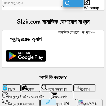
সামাজিক
Webmap
যোগাযোগ
মাধ্যম
Slzii.com সামাজিক যোগাযোগ মাধ্যম
খবর
সামাজিক যোগাযোগ মাধ্যম >>
অ্যান্ড্রয়েড অ্যাপ
বিনামূল্যে
আইকন
চ্যাটজিপিটি
উইকি
আপনি কি করছেন?
পরিচিতি
লিঙ্ক
গেমস
ওয়েব অনুসন্ধান
বিশ্লেষণ
গেমস
বিনামূল্যে ইমেইল / ওয়েবমেইল
ওয়েবশপ
বিনামূল্যে সাব-ডোমেন
ক্ষুদ্র URL
চ্যাটজিপিটি
ওয়েব