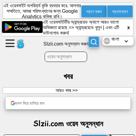
এই ওয়েবসাইট অপরিহার্য কুকি ব্যবহার করে. আপনার
গ্রহণ করুন
প্রত্যাখ্যান
সম্মতিতে, আমরা পরিসংখ্যানের জন্য Google
Analytics কুকিজ রাখি।
এই ওয়েবসাইটটির অ্যান্ড্রয়েড অ্যাপে আরও ভালো
একটি
অভিজ্ঞতা রয়েছে =>
অ্যান্ড্রয়েডে খুলুন
|
এখন এটি
x
পৃষ্ঠা
ডাউনলোড করুন!
তৈরি
বাংলা
Slzii.com অনুসন্ধান করুন
করুন
গ্রুপ
তৈরি
করুন
খবর
আরও খবর >>
প্রবন্ধ
গুগল দিয়ে চালিয়ে যান
আলোচ্যসূচি
Slzii.com ওয়েব অনুসন্ধান
বিনোদন