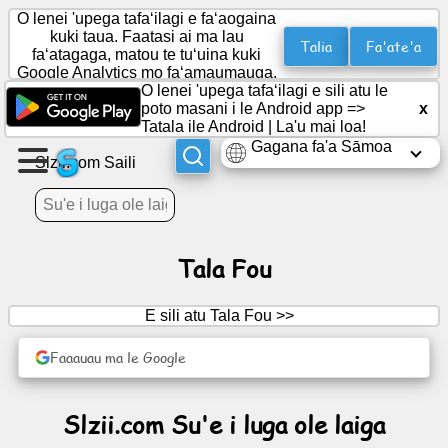
O lenei 'upega tafaʻilagi e faʻaogaina
kuki taua. Faatasi ai ma lau
Talia
Fa'ate'a
faʻatagaga, matou te tuʻuina kuki
Google Analytics mo faʻamaumauga.
Fausia
O lenei 'upega tafaʻilagi e sili atu le
se
poto masani i le Android app =>
x
itulau
Tatala ile Android
|
La'u mai loa!
Gagana fa'a Sāmoa
Slzii.com Saili
Fausia
vaega
Tala Fou
Mataupu
E sili atu Tala Fou >>
Fuafuaga
Faaauau ma le Google
Fa'afiafiaga
Slzii.com Su'e i luga ole laiga
Social
Network