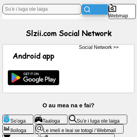
Webmap
Tala
Fou
Slzii.com Social Network
Ata
fua
Social Network >>
Android app
ChatGPT
Wiki
Feso'ota'iga
O au mea na e fai?
Taaloga
So'oga
Taaloga
Su'e i luga ole laiga
Su'e
i
Iloiloga
Le imeli e leai se totogi / Webmail
luga