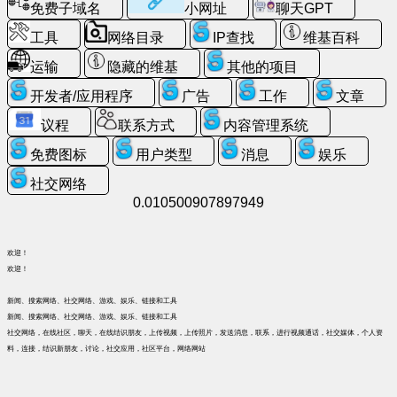
天
免费子域名
小网址
聊天GPT
GPT
工具
网络目录
IP查找
维基百科
维
运输
隐藏的维基
其他的项目
基
开发者/应用程序
广告
工作
文章
百
科
议程
联系方式
内容管理系统
免费图标
用户类型
消息
娱乐
联
社交网络
系
0.010500907897949
方
式
欢迎！
游
欢迎！
戏
新闻、搜索网络、社交网络、游戏、娱乐、链接和工具
新闻、搜索网络、社交网络、游戏、娱乐、链接和工具
搜
社交网络，在线社区，聊天，在线结识朋友，上传视频，上传照片，发送消息，联系，进行视频通话，社交媒体，个人资
索
料，连接，结识新朋友，讨论，社交应用，社区平台，网络网站
网
页