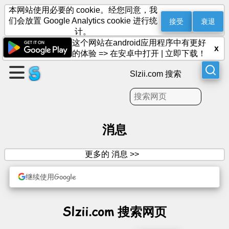
本网站使用必要的 cookie。经您同意，我
接受
衰退
们会放置 Google Analytics cookie 进行统
计。
这个网站在android应用程序中有更好
创
x
的体验 =>
在安卓中打开
|
立即下载！
建
页
Slzii.com 搜索
面
创
建
消息
群
组
更多的 消息 >>
继续使用Google
文
章
Slzii.com 搜索网页
议