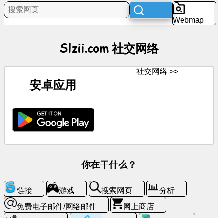
程
Webmap
娱
乐
Slzii.com 社交网络
社
社交网络 >>
交
安卓应用
网
络
消
息
免
你在干什么？
费
图
标
链接
游戏
搜索网页
分析
免费电子邮件/网络邮件
网上商店
聊