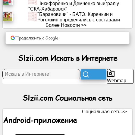
Никифоренко и Демченко выиграл у
"СКА-Хабаровск"
"Барановичи" - БАТЭ. Киренкин и
Новости
Рогожкин определились с составами
Более Новости >>
Бесплатные
иконки
Продолжить с Google
ЧатGPT
Slzii.com Искать в Интернете
Вики
Webmap
Контакты
Slzii.com Социальная сеть
Игры
Социальная сеть >>
Искать
Android-приложение
в
Интернете