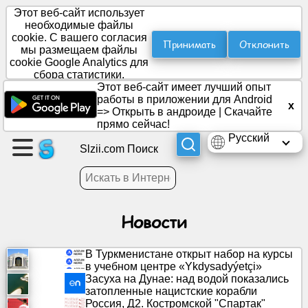
Этот веб-сайт использует
необходимые файлы
cookie. С вашего согласия
Принимать
Отклонить
мы размещаем файлы
Создать
cookie Google Analytics для
страницу
сбора статистики.
Этот веб-сайт имеет лучший опыт
работы в приложении для Android
x
Создать
=>
Открыть в андроиде
|
Скачайте
группу
прямо сейчас!
Русский
Slzii.com Поиск
Статьи
Повестка
Новости
дня
В Туркменистане открыт набор на курсы
Развлечение
в учебном центре «Ykdysadyýetçi»
Засуха на Дунае: над водой показались
затопленные нацистские корабли
Социальная
Россия, Д2. Костромской "Спартак"
сеть