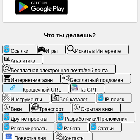
Бесплатная
электронная
почта/
веб-
почта
Что ты делаешь?
Аналитика
Ссылки
Игры
Искать в Интернете
Аналитика
Интернет-
Бесплатная электронная почта/веб-почта
магазин
Интернет-магазин
Бесплатный поддомен
Разработчики/
Крошечный URL
ЧатGPT
Приложения
Инструменты
Веб-каталог
IP-поиск
Вики
Транспорт
Скрытая вики
Инструменты
Другие проекты
Разработчики/Приложения
Работа
Рекламировать
Работа
Статьи
Повестка дня
Контакты