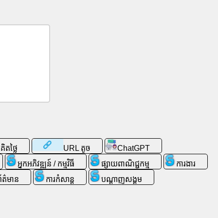
ិតថ្លៃ
URL តូច
ChatGPT
អ្នកអភិវឌ្ឍន៍ / កម្មវិធី
ផ្សាយពាណិជ្ជកម្ម
ការងារ
ព័ត៌មាន
ការកំសាន្ត
ប​ណ្តា​ញ​សង្គម