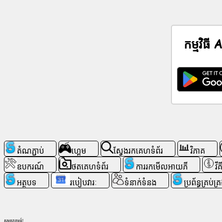
ប​
ណ្តា​
ញ​
កម្មវិធី
សង្គម
ព័ត៌មាន
រូប
តំណាង
ឥត
គិត
ថ្លៃ
តំណភ្ជាប់
ហ្គេម
ស្វែងរកគេហទំព័រ
វិភាគ
ឧបករណ៍
ថតគេហទំព័រ
ការរកមើលអាយភី
វីគ
ChatGPT
អត្ថបទ
របៀបវារៈ
ទំនាក់ទំនង
ប្រព័ន្ធគ្រប់គ
វីគី
ទំនាក់
សូមស្វាគមន៍!