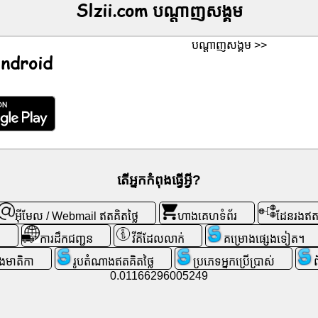
Slzii.com ប​ណ្តា​ញ​សង្គម
ប​ណ្តា​ញ​សង្គម >>
 Android
តើអ្នកកំពុងធ្វើអ្វី?
អ៊ីមែល / Webmail ឥតគិតថ្លៃ
ហាងគេហទំព័រ
ដែនរងឥតគ
ី
ការដឹកជញ្ជូន
វីគីដែលលាក់
គម្រោងផ្សេងទៀត។
្រងមាតិកា
រូបតំណាងឥតគិតថ្លៃ
ប្រភេទអ្នកប្រើប្រាស់
0.01166296005249