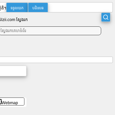
ទទួលយក
បដិសេធ
ិតិ។
Slzii.com ស្វែងរក
Webmap