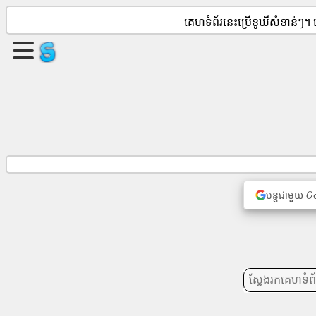
គេហទំព័រនេះប្រើខូឃីសំខាន់ៗ។
បង្កើត
ទំព័រ
មួយ។
បង្កើត
ក្រុម
បន្តជាមួយ G
អត្ថបទ
របៀប
វារៈ
ការ
កំសាន្ត