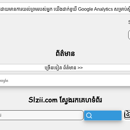
 ដោយមានការយល់ព្រមរបស់អ្នក យើងដាក់ខូឃី Google Analytics សម្រាប់ស្ថ
ព័ត៌មាន
ច្រើនទៀត ព័ត៌មាន >>
oogle
Slzii.com ស្វែងរកគេហទំព័រ