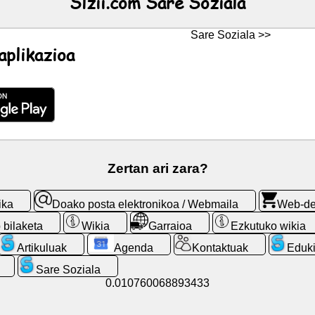
Slzii.com Sare Soziala
Sare Soziala >>
aplikazioa
Zertan ari zara?
ika
Doako posta elektronikoa / Webmaila
Web-d
p bilaketa
Wikia
Garraioa
Ezkutuko wikia
Artikuluak
Agenda
Kontaktuak
Eduki
Sare Soziala
0.010760068893433