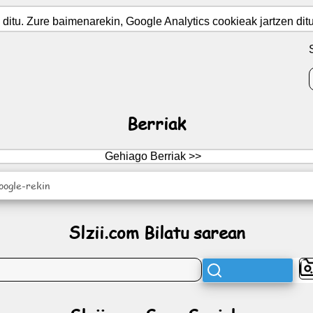
itu. Zure baimenarekin, Google Analytics cookieak jartzen ditug
Berriak
Gehiago Berriak >>
oogle-rekin
Slzii.com Bilatu sarean