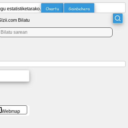
Onartu
Gainbehera
u estatistiketarako.
Slzii.com Bilatu
Webmap