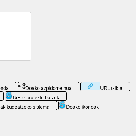
enda
Doako azpidomeinua
URL txikia
Beste proiektu batzuk
ak kudeatzeko sistema
Doako ikonoak