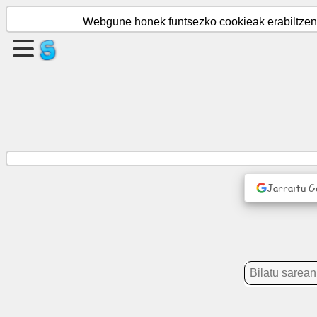
Webgune honek funtsezko cookieak erabiltzen d
Sortu
orrialde
bat
Sortu
taldea
Jarraitu G
Artikuluak
Agenda
Entretenimendua
Sare
Soziala