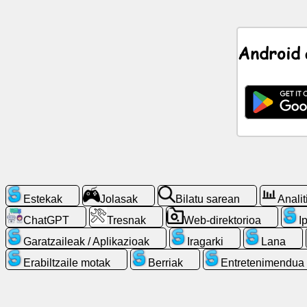
Berriak
Android 
Doako
ikonoak
ChatGPT
Wikia
Kontaktuak
Estekak
Jolasak
Bilatu sarean
Analit
ChatGPT
Tresnak
Web-direktorioa
I
Jolasak
Garatzaileak / Aplikazioak
Iragarki
Lana
Bilatu
Erabiltzaile motak
Berriak
Entretenimendua
sarean