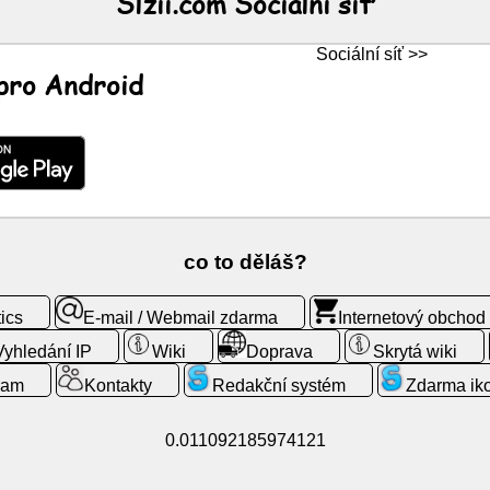
Slzii.com Sociální síť
Sociální síť >>
 pro Android
co to děláš?
ics
E-mail / Webmail zdarma
Internetový obchod
Vyhledání IP
Wiki
Doprava
Skrytá wiki
ram
Kontakty
Redakční systém
Zdarma ik
0.011092185974121