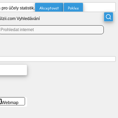
Akceptovat
Pokles
o účely statistik.
Slzii.com Vyhledávání
Webmap