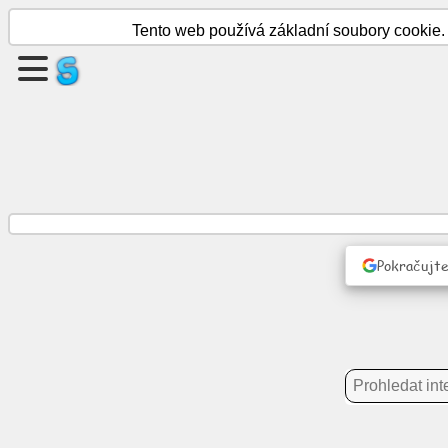
Tento web používá základní soubory cookie. 
Vytvořte
stránku
Vytvořit
skupinu
články
Pokračujte
Denní
program
Zábava
Sociální
síť