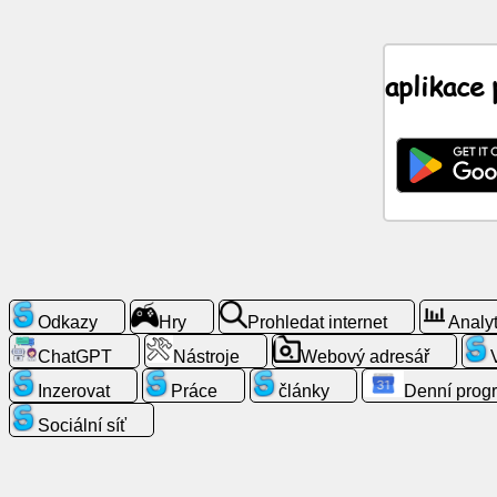
Zprávy
aplikace
Zdarma
ikony
ChatGPT
Wiki
Kontakty
Odkazy
Hry
Prohledat internet
Analyt
ChatGPT
Nástroje
Webový adresář
Hry
Inzerovat
Práce
články
Denní prog
Prohledat
Sociální síť
internet