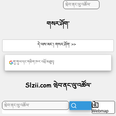
གསར་
བསྐྲུན་
གསར་ཤོག་
འབད།
དེ་ལས་མང་། གསར་ཤོག་ >>
ཤོག་
གུ་གུལ་དང་གཅིག་ཁར་འཕྲོ་མཐུད།
ལེབ་
ཚུ་
Slzii.com ཝེབ་ནང་ལུ་འཚོལ་
སྤྲོ་
སྟོན་
Webmap