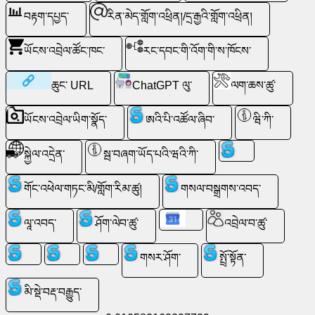
འབྲེལ་
བརྟག་དཔྱད་
རིན་མེད་གློག་འཕྲིན།/དྲ་རྒྱའི་གློག་འཕྲིན།
བ་
ཡོངས་འབྲེལ་ཚོང་ཁང་
རང་དབང་གི་འོག་གི་ས་ཁོངས་
ཚུ་
ཆུང་ URL
ChatGPT ལུ་
ལག་ཆས་ཚུ་
རྩེད་
ཡོངས་འབྲེལ་ཡིག་སྣོད་
ཨའི་པི་འཚོལ་ཞིབ་
ཝི་ཀི་
རིགས་
ཚུ་
སྐྱེལ་འདྲེན་
སྦ་བཞག་ཡོད་པའི་ཝའི་ཀི་
ཝེབ་
གོང་འཕེལ་གཏང་མི/གློག་རིམ་ཚུ།
གསལ་བསྒྲགས་འབད་
ནང་
ལཱ་འབད་
ཤོག་ལེབ་ཚུ་
འབྲེལ་བ་ཚུ་
ལུ་
འཚོལ་
གསར་ཤོག་
སྤྲོ་སྟོན་
མི་སྡེ་བརྡ་བརྒྱུད་
རིན་