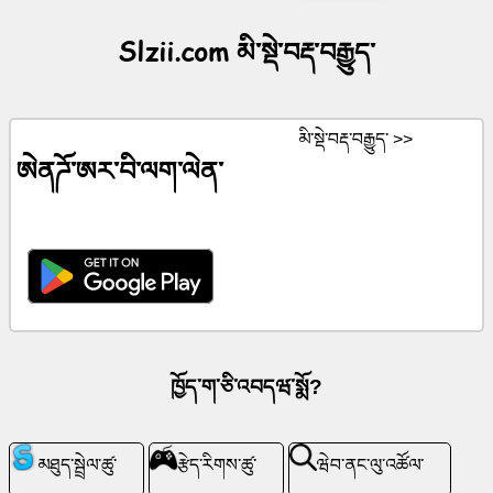
མི་
Slzii.com མི་སྡེ་བརྡ་བརྒྱུད་
སྡེ་
བརྡ་
བརྒྱུད་
མི་སྡེ་བརྡ་བརྒྱུད་ >>
ཨེནཌོ་ཨར་བི་ལག་ལེན་
གསར་
ཤོག་
ChatGPT
ལུ་
ཁྱོད༌ག༌ཅི༌འབདཝ༌སྨོ?
ཝི་
ཀི་
མཐུད་སྦྲེལ་ཚུ་
རྩེད་རིགས་ཚུ་
ཝེབ་ནང་ལུ་འཚོལ་