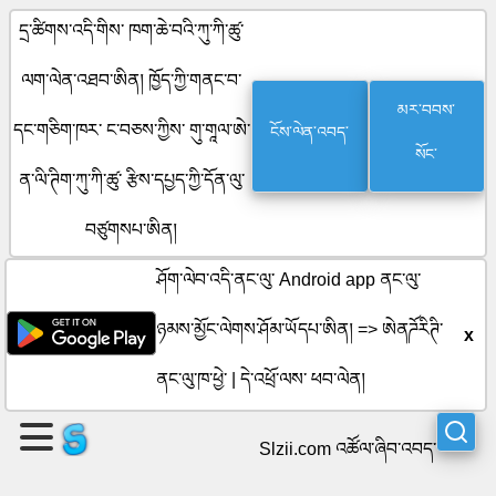
དྲ་ཚིགས་འདི་གིས་ ཁག་ཆེ་བའི་ཀུ་ཀི་ཚུ་
ལག་ལེན་འཐབ་ཨིན། ཁྱོད་ཀྱི་གནང་བ་
ཤོག་
མར་བབས་
ངོས་ལེན་འབད་
དང་གཅིག་ཁར་ ང་བཅས་ཀྱིས་ གུ་གཱལ་ཨེ་
སོང་
ལེབ་
ན་ལི་ཊིག་ཀུ་ཀི་ཚུ་ རྩིས་དཔྱད་ཀྱི་དོན་ལུ་
གསར་
བཙུགསཔ་ཨིན།
བསྐྲུན་
ཤོག་ལེབ་འདི་ནང་ལུ་ Android app ནང་ལུ་
འབད།
ཉམས་མྱོང་ལེགས་ཤོམ་ཡོདཔ་ཨིན། =>
ཨེནཌོརིཊི་
x
ནང་ལུ་ཁ་ཕྱེ་
|
དེ་འཕྲོ་ལས་ ཕབ་ལེན།
སྡེ་
Slzii.com འཚོལ་ཞིབ་འབད་
ཚན་